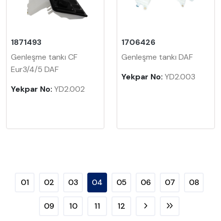
1871493
1706426
Genleşme tankı CF
Genleşme tankı DAF
Eur3/4/5 DAF
Yekpar No:
YD2.003
Yekpar No:
YD2.002
01
02
03
04
05
06
07
08
09
10
11
12