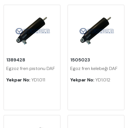
1389428
1505023
Egzoz fren pistonu DAF
Egoz fren kelebeği DAF
Yekpar No:
YD1.011
Yekpar No:
YD1.012