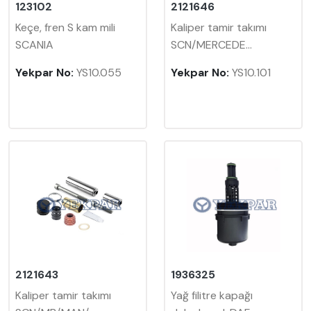
123102
2121646
Keçe, fren S kam mili
Kaliper tamir takımı
SCANIA
SCN/MERCEDE...
Yekpar No:
YS10.055
Yekpar No:
YS10.101
2121643
1936325
Kaliper tamir takımı
Yağ filitre kapağı