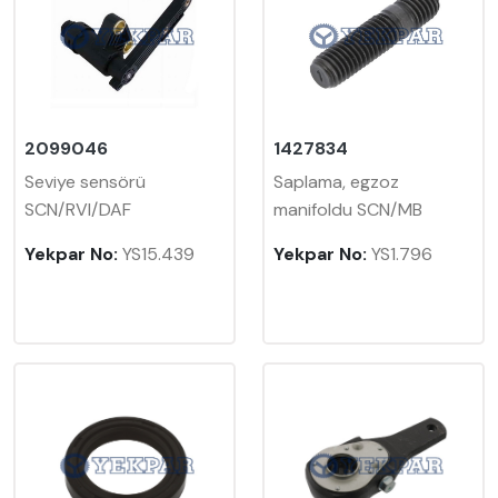
2099046
1427834
Seviye sensörü
Saplama, egzoz
SCN/RVI/DAF
manifoldu SCN/MB
Yekpar No:
YS15.439
Yekpar No:
YS1.796