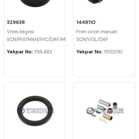
329638
1448110
Vites keçesi
Fren cırcırı manuel
SCN/RVI/MAN/IVC/DAF/MB
SCN/VOL/DAF
Yekpar No:
YS6.482
Yekpar No:
YS10.010