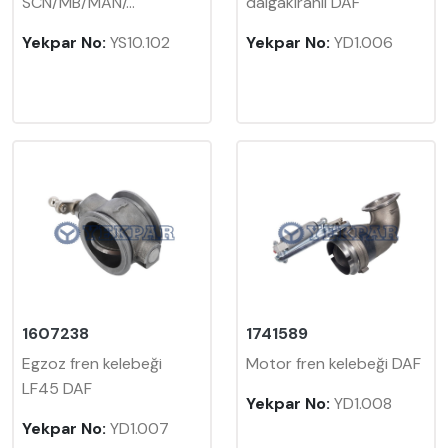
SCN/MB/MAN/...
dalgakıranlı DAF
Yekpar No:
YS10.102
Yekpar No:
YD1.006
1607238
1741589
Egzoz fren kelebeği
Motor fren kelebeği DAF
LF45 DAF
Yekpar No:
YD1.008
Yekpar No:
YD1.007