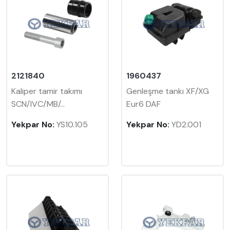
2121840
1960437
Kaliper tamir takımı
Genleşme tankı XF/XG
SCN/IVC/MB/...
Eur6 DAF
Yekpar No:
YS10.105
Yekpar No:
YD2.001