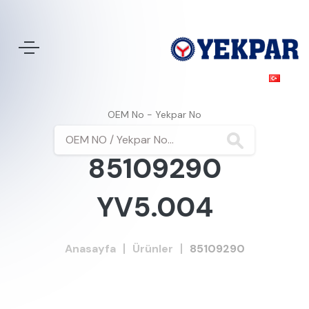
OEM No - Yekpar No
85109290
YV5.004
Anasayfa
Ürünler
85109290