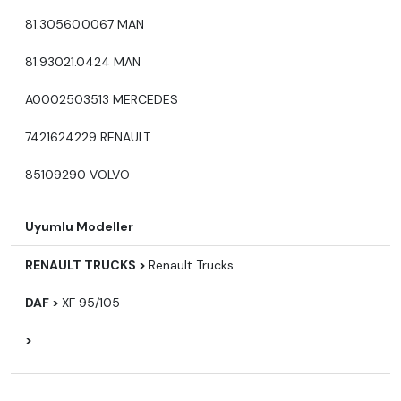
81.30560.0067 MAN
81.93021.0424 MAN
A0002503513 MERCEDES
7421624229 RENAULT
85109290 VOLVO
Uyumlu Modeller
RENAULT TRUCKS >
Renault Trucks
DAF >
XF 95/105
>