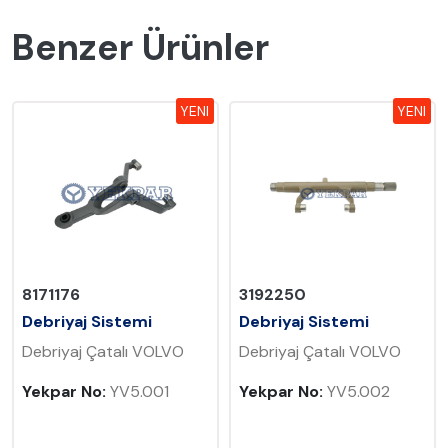
Benzer Ürünler
YENI
YENI
3192250
1667058
Debriyaj Sistemi
Debriyaj Sistemi
LVO
Debriyaj Çatalı VOLVO
Debriyaj Çatalı VOLV
1
Yekpar No:
YV5.002
Yekpar No:
YV5.003