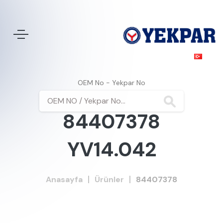
OEM No - Yekpar No
84407378
YV14.042
Anasayfa
Ürünler
84407378